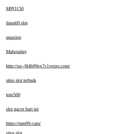
MPO150
dana69 slot
qqaxioo
Mabosplay
http://xn--9l4b99ex7c1vezro.com/
situs slot terbaik
toto500
slot gacor hari ini
https://mm99.cam/
situs slot