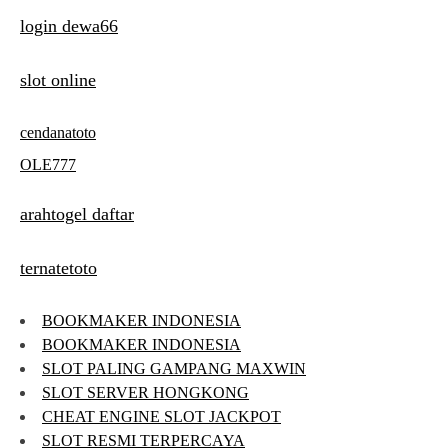
login dewa66
slot online
cendanatoto
OLE777
arahtogel daftar
ternatetoto
BOOKMAKER INDONESIA
BOOKMAKER INDONESIA
SLOT PALING GAMPANG MAXWIN
SLOT SERVER HONGKONG
CHEAT ENGINE SLOT JACKPOT
SLOT RESMI TERPERCAYA