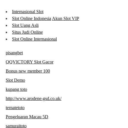
Internasional Slot
Slot Online Indonesia
Akun Slot VIP
Slot Uang Asli
Situs Judi Online
Slot Online Internasional
pisangbet
QQVICTORY Slot Gacor
Bonus new member 100
Slot Demo
kupang toto
http://www.arodene-gsd.co.uk/
ternatetoto
Pengeluaran Macau 5D
samuraitoto