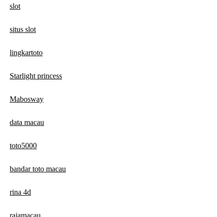
slot
situs slot
lingkartoto
Starlight princess
Mabosway
data macau
toto5000
bandar toto macau
rina 4d
rajamacau