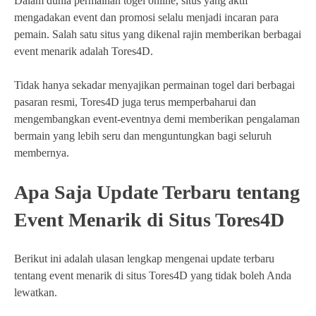
Dalam dunia permainan togel online, situs yang aktif
mengadakan event dan promosi selalu menjadi incaran para
pemain. Salah satu situs yang dikenal rajin memberikan berbagai
event menarik adalah Tores4D.
Tidak hanya sekadar menyajikan permainan togel dari berbagai
pasaran resmi, Tores4D juga terus memperbaharui dan
mengembangkan event-eventnya demi memberikan pengalaman
bermain yang lebih seru dan menguntungkan bagi seluruh
membernya.
Apa Saja Update Terbaru tentang
Event Menarik di Situs Tores4D
Berikut ini adalah ulasan lengkap mengenai update terbaru
tentang event menarik di situs Tores4D yang tidak boleh Anda
lewatkan.