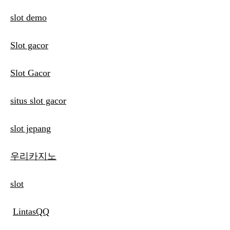
slot demo
Slot gacor
Slot Gacor
situs slot gacor
slot jepang
우리카지노
slot
LintasQQ