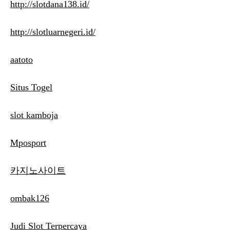
http://slotdana138.id/
http://slotluarnegeri.id/
aatoto
Situs Togel
slot kamboja
Mposport
카지노사이트
ombak126
Judi Slot Terpercaya