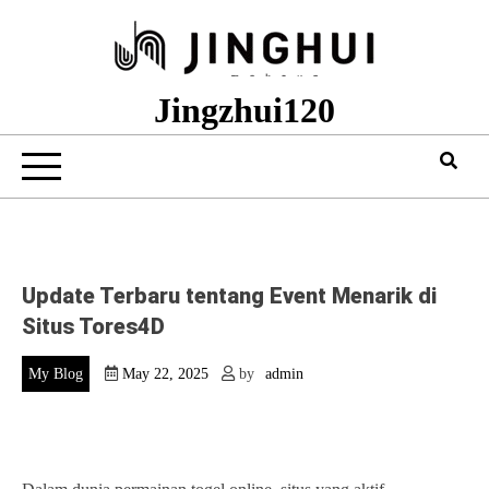
Skip
to
content
Jingzhui120
Update Terbaru tentang Event Menarik di
Situs Tores4D
My Blog
May 22, 2025
by
admin