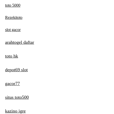
toto 5000
Rezekitoto
slot gacor
arahtogel daftar
toto hk
depot69 slot
gacor77
situs toto500
kazino igre