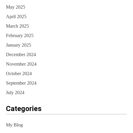
May 2025
April 2025
March 2025
February 2025
January 2025
December 2024
November 2024
October 2024
September 2024
July 2024
Categories
My Blog