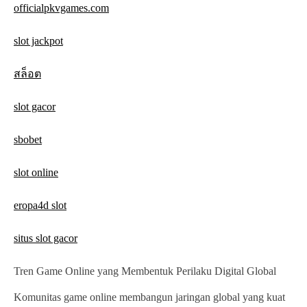
officialpkvgames.com
i
g
slot jackpot
a
สล็อต
t
slot gacor
i
o
sbobet
n
slot online
eropa4d slot
situs slot gacor
Tren Game Online yang Membentuk Perilaku Digital Global
Komunitas game online membangun jaringan global yang kuat