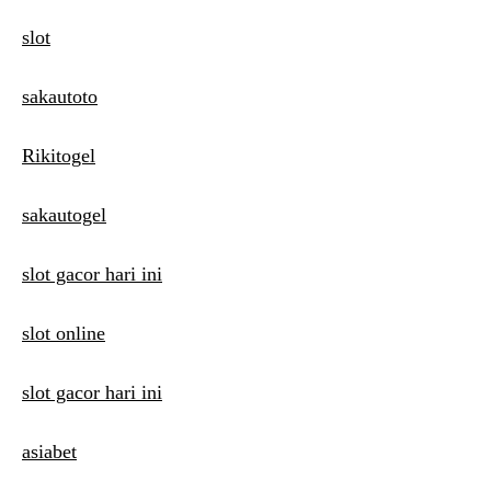
slot
sakautoto
Rikitogel
sakautogel
slot gacor hari ini
slot online
slot gacor hari ini
asiabet