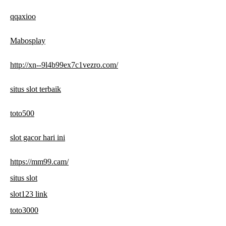
qqaxioo
Mabosplay
http://xn--9l4b99ex7c1vezro.com/
situs slot terbaik
toto500
slot gacor hari ini
https://mm99.cam/
situs slot
slot123 link
toto3000