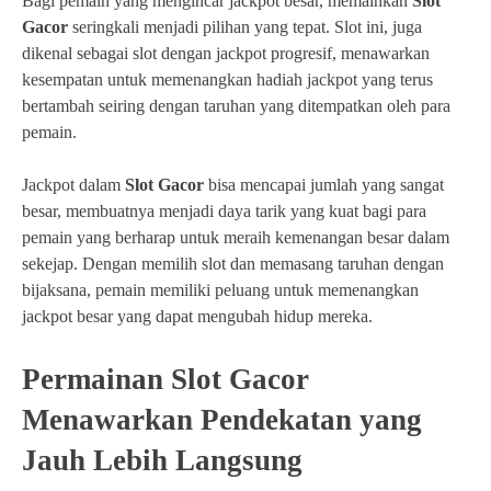
Bagi pemain yang mengincar jackpot besar, memainkan
Slot
Gacor
seringkali menjadi pilihan yang tepat. Slot ini, juga
dikenal sebagai slot dengan jackpot progresif, menawarkan
kesempatan untuk memenangkan hadiah jackpot yang terus
bertambah seiring dengan taruhan yang ditempatkan oleh para
pemain.
Jackpot dalam
Slot Gacor
bisa mencapai jumlah yang sangat
besar, membuatnya menjadi daya tarik yang kuat bagi para
pemain yang berharap untuk meraih kemenangan besar dalam
sekejap. Dengan memilih slot dan memasang taruhan dengan
bijaksana, pemain memiliki peluang untuk memenangkan
jackpot besar yang dapat mengubah hidup mereka.
Permainan Slot Gacor
Menawarkan Pendekatan yang
Jauh Lebih Langsung