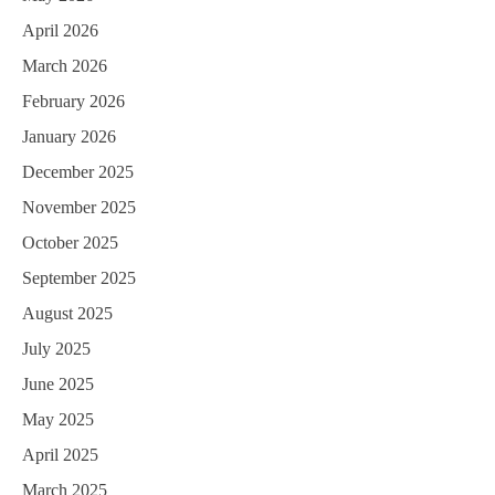
April 2026
March 2026
February 2026
January 2026
December 2025
November 2025
October 2025
September 2025
August 2025
July 2025
June 2025
May 2025
April 2025
March 2025