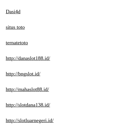
Dasi4d
situs toto
ternatetoto
http://danaslot188.id/
http://bngslot.id/
http://mahaslot88.id/
http://slotdana138.id/
http://slotluarnegeri.id/