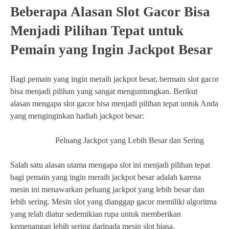
Beberapa Alasan Slot Gacor Bisa
Menjadi Pilihan Tepat untuk
Pemain yang Ingin Jackpot Besar
Bagi pemain yang ingin meraih jackpot besar, bermain slot gacor
bisa menjadi pilihan yang sangat menguntungkan. Berikut
alasan mengapa slot gacor bisa menjadi pilihan tepat untuk Anda
yang menginginkan hadiah jackpot besar:
Peluang Jackpot yang Lebih Besar dan Sering
Salah satu alasan utama mengapa slot ini menjadi pilihan tepat
bagi pemain yang ingin meraih jackpot besar adalah karena
mesin ini menawarkan peluang jackpot yang lebih besar dan
lebih sering. Mesin slot yang dianggap gacor memiliki algoritma
yang telah diatur sedemikian rupa untuk memberikan
kemenangan lebih sering daripada mesin slot biasa.