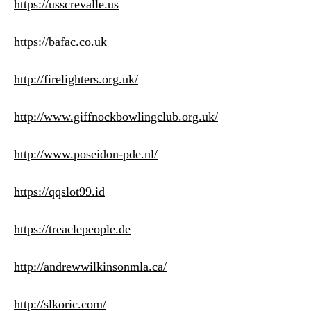
https://usscrevalle.us
https://bafac.co.uk
http://firelighters.org.uk/
http://www.giffnockbowlingclub.org.uk/
http://www.poseidon-pde.nl/
https://qqslot99.id
https://treaclepeople.de
http://andrewwilkinsonmla.ca/
http://slkoric.com/