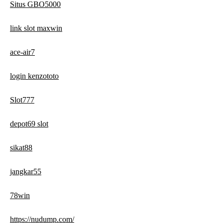
Situs GBO5000
link slot maxwin
ace-air7
login kenzototo
Slot777
depot69 slot
sikat88
jangkar55
78win
https://nudump.com/