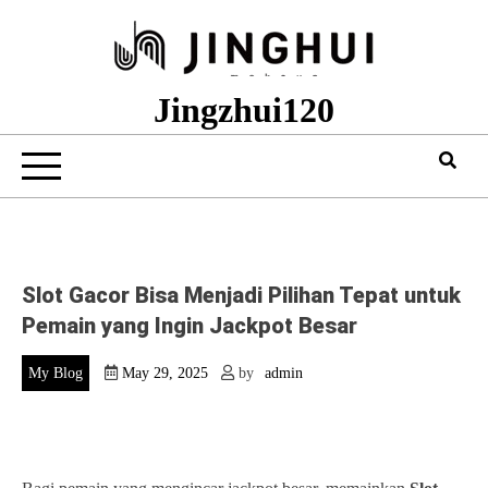
Skip
to
content
Jingzhui120
Slot Gacor Bisa Menjadi Pilihan Tepat untuk
Pemain yang Ingin Jackpot Besar
My Blog
May 29, 2025
by
admin