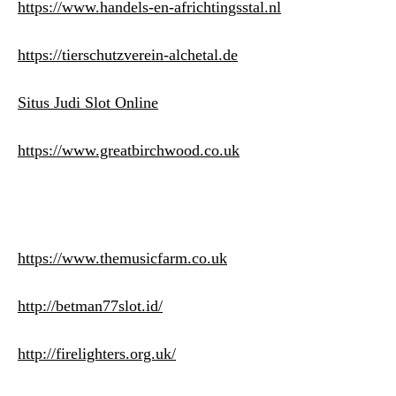
https://www.handels-en-africhtingsstal.nl
https://tierschutzverein-alchetal.de
Situs Judi Slot Online
https://www.greatbirchwood.co.uk
https://www.themusicfarm.co.uk
http://betman77slot.id/
http://firelighters.org.uk/