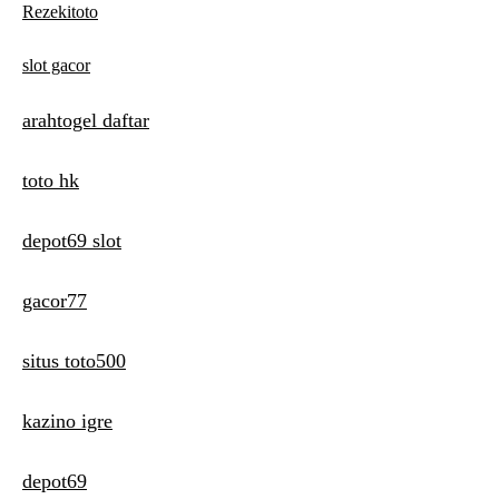
Rezekitoto
slot gacor
arahtogel daftar
toto hk
depot69 slot
gacor77
situs toto500
kazino igre
depot69