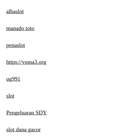
albaslot
manado toto
penaslot
https://yoma3.org
ug991
slot
Pengeluaran SDY
slot dana gacor