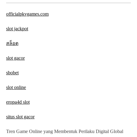
v
officialpkvgames.com
i
g
slot jackpot
a
สล็อต
t
slot gacor
i
o
sbobet
n
slot online
eropa4d slot
situs slot gacor
Tren Game Online yang Membentuk Perilaku Digital Global