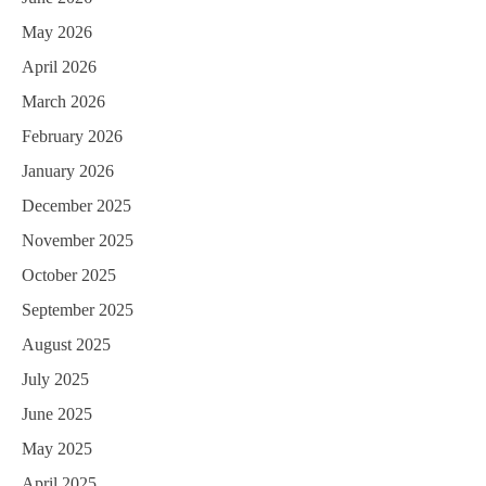
May 2026
April 2026
March 2026
February 2026
January 2026
December 2025
November 2025
October 2025
September 2025
August 2025
July 2025
June 2025
May 2025
April 2025