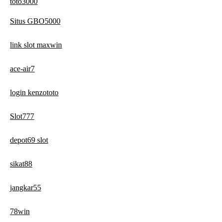
toto3000
Situs GBO5000
link slot maxwin
ace-air7
login kenzototo
Slot777
depot69 slot
sikat88
jangkar55
78win