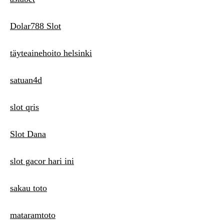
Dolar788 Slot
täyteainehoito helsinki
satuan4d
slot qris
Slot Dana
slot gacor hari ini
sakau toto
mataramtoto