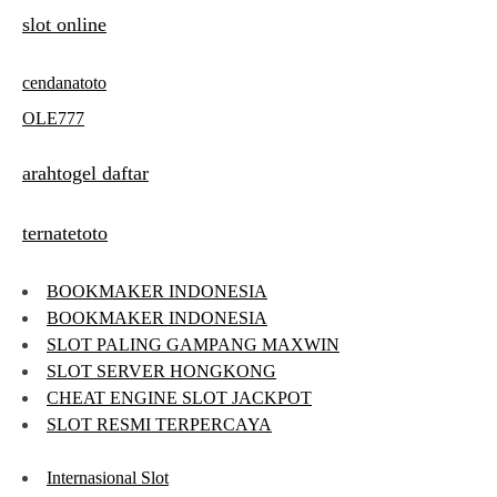
slot online
cendanatoto
OLE777
arahtogel daftar
ternatetoto
BOOKMAKER INDONESIA
BOOKMAKER INDONESIA
SLOT PALING GAMPANG MAXWIN
SLOT SERVER HONGKONG
CHEAT ENGINE SLOT JACKPOT
SLOT RESMI TERPERCAYA
Internasional Slot