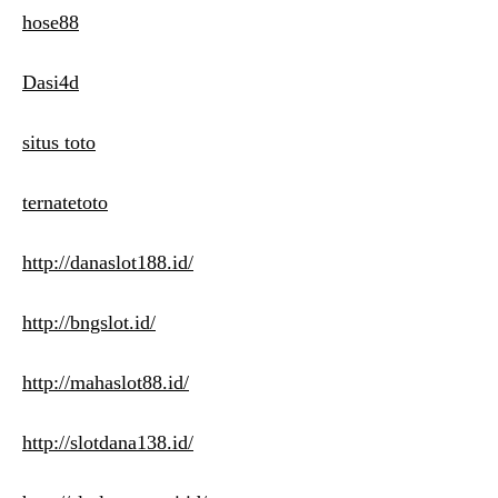
hose88
Dasi4d
situs toto
ternatetoto
http://danaslot188.id/
http://bngslot.id/
http://mahaslot88.id/
http://slotdana138.id/