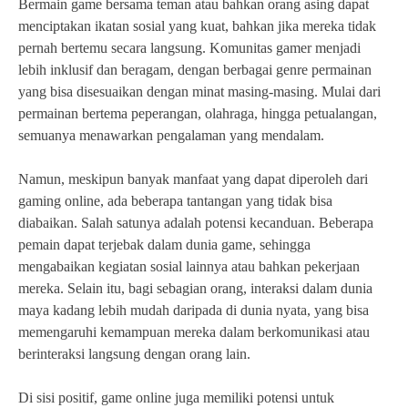
Bermain game bersama teman atau bahkan orang asing dapat
menciptakan ikatan sosial yang kuat, bahkan jika mereka tidak
pernah bertemu secara langsung. Komunitas gamer menjadi
lebih inklusif dan beragam, dengan berbagai genre permainan
yang bisa disesuaikan dengan minat masing-masing. Mulai dari
permainan bertema peperangan, olahraga, hingga petualangan,
semuanya menawarkan pengalaman yang mendalam.
Namun, meskipun banyak manfaat yang dapat diperoleh dari
gaming online, ada beberapa tantangan yang tidak bisa
diabaikan. Salah satunya adalah potensi kecanduan. Beberapa
pemain dapat terjebak dalam dunia game, sehingga
mengabaikan kegiatan sosial lainnya atau bahkan pekerjaan
mereka. Selain itu, bagi sebagian orang, interaksi dalam dunia
maya kadang lebih mudah daripada di dunia nyata, yang bisa
memengaruhi kemampuan mereka dalam berkomunikasi atau
berinteraksi langsung dengan orang lain.
Di sisi positif, game online juga memiliki potensi untuk