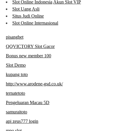
Slot Online Indonesia
Akun Slot VIP
Slot Uang Asli
Situs Judi Online
Slot Online Internasional
pisangbet
QQVICTORY Slot Gacor
Bonus new member 100
Slot Demo
kupang toto
http://www.arodene-gsd.co.uk/
ternatetoto
Pengeluaran Macau 5D
samuraitoto
api zeus777 login
mpo slot