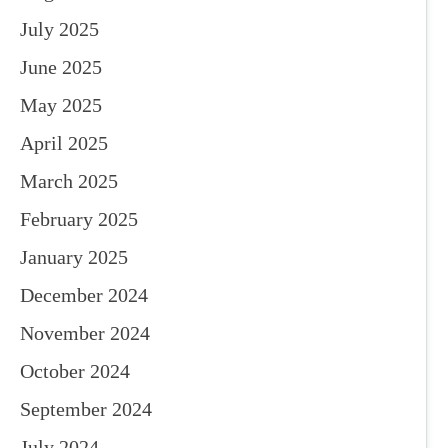
July 2025
June 2025
May 2025
April 2025
March 2025
February 2025
January 2025
December 2024
November 2024
October 2024
September 2024
July 2024