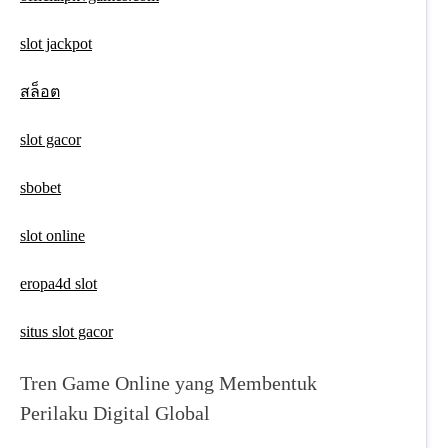
slot jackpot
สล็อต
slot gacor
sbobet
slot online
eropa4d slot
situs slot gacor
Tren Game Online yang Membentuk
Perilaku Digital Global