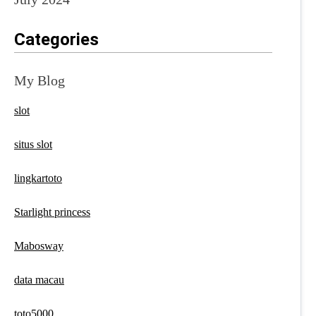
Categories
My Blog
slot
situs slot
lingkartoto
Starlight princess
Mabosway
data macau
toto5000