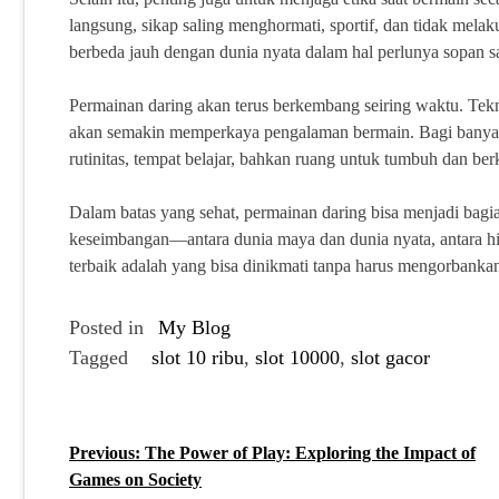
langsung, sikap saling menghormati, sportif, dan tidak mel
berbeda jauh dengan dunia nyata dalam hal perlunya sopan 
Permainan daring akan terus berkembang seiring waktu. Teknol
akan semakin memperkaya pengalaman bermain. Bagi banyak o
rutinitas, tempat belajar, bahkan ruang untuk tumbuh dan be
Dalam batas yang sehat, permainan daring bisa menjadi bagian 
keseimbangan—antara dunia maya dan dunia nyata, antara h
terbaik adalah yang bisa dinikmati tanpa harus mengorbankan
Posted in
My Blog
Tagged
slot 10 ribu
,
slot 10000
,
slot gacor
Previous:
The Power of Play: Exploring the Impact of
P
Games on Society