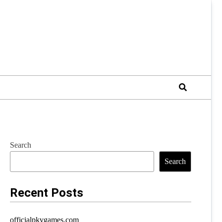
Search
Search
Recent Posts
officialpkvgames.com