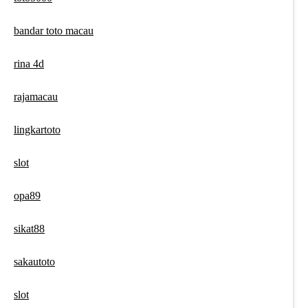
bandar toto macau
rina 4d
rajamacau
lingkartoto
slot
opa89
sikat88
sakautoto
slot